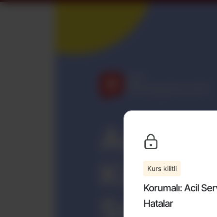
Kurs kilitli
Korumalı: Acil Serv
Hatalar