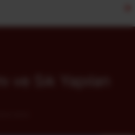
0
mı ve Sık Yapılan
apılan Hatalar